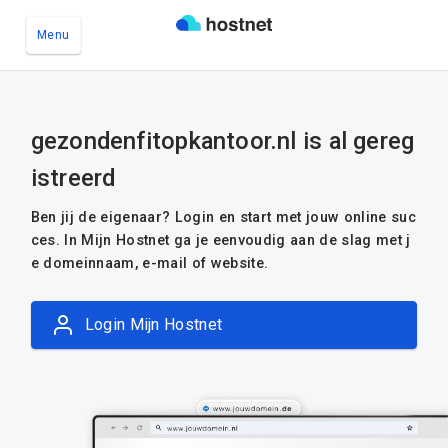
Menu
Ga naar de hoofdinhoud
gezondenfitopkantoor.nl is al gereg
istreerd
Ben jij de eigenaar? Login en start met jouw online suc
ces. In Mijn Hostnet ga je eenvoudig aan de slag met j
e domeinnaam, e-mail of website.
Login Mijn Hostnet